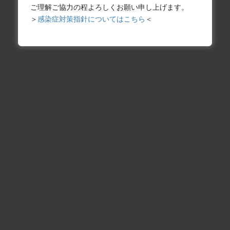
ため、一律通常延長料金×3倍
ご理解ご協力の程よろしくお願い申し上げます。
＞
感染症対策指針についてはこちら
＜
なお、平日、土日祝を問わず、基本的に延長可能ご利用時間を越
える延長利用はお受けできかねますが、延長可能ご利用時間外の
延長となった場合は、通常の延長料金の3倍の金額を頂戴致しま
す。
時間外延長の場合は、上記のお申し込みタイミングや終了時間に
かかわらず、一律で3倍の金額となります。
お申し込み受付期間と料金について
スタジオのお申し込みは、ご利用日の120日前から2日前の17時ま
で、
お申し込みフォーム
で承っております。
メールアドレスやお電話番号、お申し込みプラン等のお聞き間違
いを防止するため、上記期間内のお申し込みはフォームよりお願
いします。
料金は、個人利用・商用利用ともに一律料金です。
ご利用日2日前の17時を切ってからのお申し込みの場合はお電話に