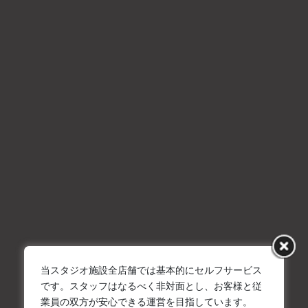
事前の延長は承っておりません。
ご利用当日の時点で空きがあった場合のみ、延長受付となりま
す。あしからずご了承ください。
また、延長料金は延長される時間帯、および予約フォームまたは
お電話でご利用お申し込みを頂いたタイミングによって異なりま
すのでご了承ください。
<延長後のご利用の終了時間が18時までの場合(平日・土日祝問わ
ず)>
・ご利用お申し込みが利用日の2日前の17時までに完了されている
場合：料金表掲載の通常延長料金
・ご利用日2日前の17時以降～1日前の17時までのお申し込みの場
合：通常延長料金×1.5倍
・ご利用日1日前の17時以降～ご利用日当日のお申し込み：通常延
長料金×2倍
当スタジオ施設全店舗では基本的にセルフサービス
<延長後のご利用の終了時間が18時以降かつ、平日ご利用の場合>
です。スタッフはなるべく非対面とし、お客様と従
・お申し込みタイミングにかかわらず日中枠外(時間外延長)となる
業員の双方が安心できる運営を目指しています。