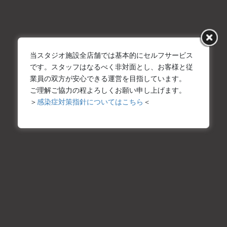
や、お仕事の効率化にお役立てください。 すべて税込価格です。
Wi-Fi(無線LAN) 全スタジオ内で、Wi-Fi(無線LAN)が無料で使用で
きます。 エアコン完備 […]
2010年3月19日
当スタジオ施設全店舗では基本的にセルフサービス
大阪平野店
です。スタッフはなるべく非対面とし、お客様と従
大阪平野店共通の撮影機材・照明設備
業員の双方が安心できる運営を目指しています。
ご理解ご協力の程よろしくお願い申し上げます。
撮影用の資材もあらかじめ備え付けております。手荷物の軽減
＞
感染症対策指針についてはこちら
＜
や、お仕事の効率化にお役立てください。 すべて税込価格です。
Wi-Fi(無線LAN) 全スタジオ内で、Wi-Fi(無線LAN)が無料で使用で
きます。 エアコン完備 […]
2010年1月20日
なんば桜川店
なんば桜川店共通の撮影機材・照明設備
撮影用の資材もあらかじめ備え付けております。手荷物の軽減
や、お仕事の効率化にお役立てください。 すべて税込価格です。
Wi-Fi(無線LAN) 全スタジオ内で、Wi-Fi(無線LAN)が無料で使用で