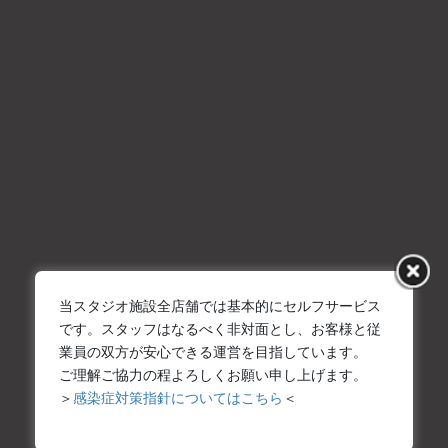
LDKスタジオ
2022年12月21日
新大阪店
ホワイトスタジオ
2022年12月21日
新大阪店
スクールスタジオ
2022年12月21日
新大阪店
当スタジオ施設全店舗では基本的にセルフサービス
です。スタッフはなるべく非対面とし、お客様と従
廃墟スタジオ
業員の双方が安心できる運営を目指しています。
ご理解ご協力の程よろしくお願い申し上げます。
2022年12月21日
＞
感染症対策指針についてはこちら
＜
新大阪店
アクアスタジオ