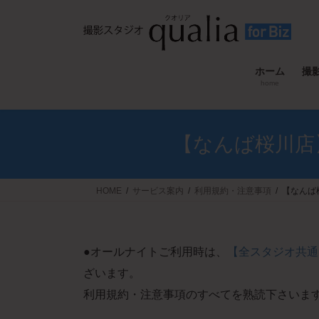
コ
ナ
ン
ビ
テ
ゲ
ン
ー
ホーム
撮
ツ
シ
home
へ
ョ
ス
ン
キ
に
【なんば桜川店
ッ
移
プ
動
HOME
サービス案内
利用規約・注意事項
【なんば
●オールナイトご利用時は、
【全スタジオ共通
ざいます。
利用規約・注意事項のすべてを熟読下さいま