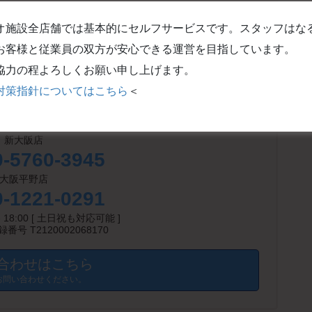
オ施設全店舗では基本的にセルフサービスです。スタッフはな
い合わせください。
お客様と従業員の双方が安心できる運営を目指しています。
協力の程よろしくお願い申し上げます。
対策指針についてはこちら
＜
なんば桜川店
0-8143-3142
新大阪店
0-5760-3945
大阪平野店
0-1221-0291
- 18:00 [ 土日祝も対応可能 ]
号 T2120002068170
合わせはこちら
お問い合わせください。